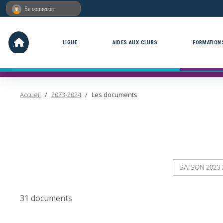
Panneau de gestion des cookies
Se connecter
LIGUE
AIDES AUX CLUBS
FORMATION
Accueil
2023-2024
Les documents
31 documents