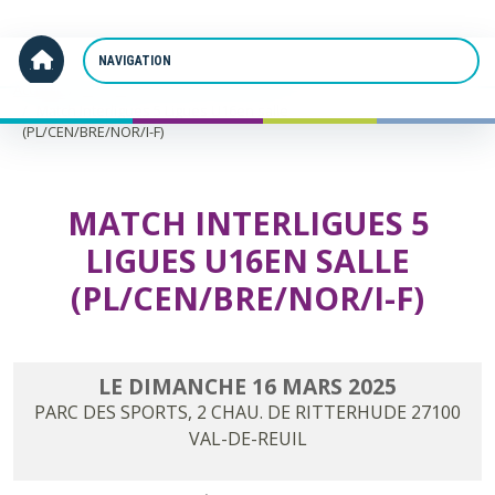
Panneau de gestion des cookies
Accueil
Match Interligues 5 Ligues U16en salle
(PL/CEN/BRE/NOR/I-F)
MATCH INTERLIGUES 5
LIGUES U16EN SALLE
(PL/CEN/BRE/NOR/I-F)
LE
DIMANCHE
16
MARS
2025
PARC DES SPORTS, 2 CHAU. DE RITTERHUDE
27100
VAL-DE-REUIL